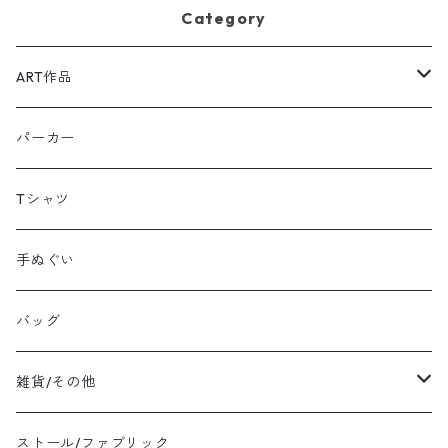
Category
ART作品
原画：ペン,色鉛筆,アクリルガッシュ等
パーカー
シルクスクリーン：額装
Tシャツ
シルクスクリーン：ファブリックボード
手ぬぐい
バッグ
雑貨/その他
エプロン
ストール/ファブリック