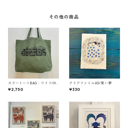
その他の商品
カラートートBAG：ワイド/HE
クリアファイルA5/青い夢
RBS
¥2,750
¥330