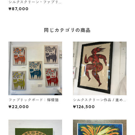
シルクスクリーン・ファブリ
ックボード作品 / 進めわたし
¥87,000
の命
同じカテゴリの商品
ファブリックボード：檸檬猫
シルクスクリーン作品 / 進め
わたしの命
¥22,000
¥126,500