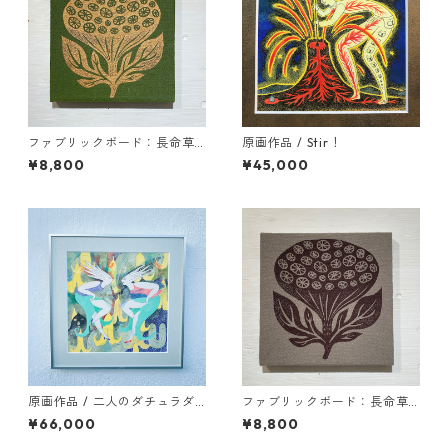
ファブリックボード：長命草
原画作品 / Stir！
がPON!! / １
¥8,800
¥45,000
原画作品 / 二人のダチュラダ
ファブリックボード：長命草
ンサー
がPON!! / 3
¥66,000
¥8,800