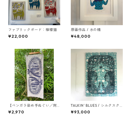
ファブリックボード：檸檬猫
原画作品 / 水の精
¥22,000
¥48,000
【ベンガラ染め手ぬぐい／阿
TALKIN’ BLUES / シルクスク
仙茶】オーバル・ギンネム
リーン・ファブリックボード
¥2,970
¥93,000
作品