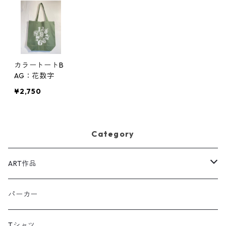
カラートートB
AG：花数字
¥2,750
Category
ART作品
原画：ペン,色鉛筆,アクリルガッシュ等
パーカー
シルクスクリーン：額装
Tシャツ