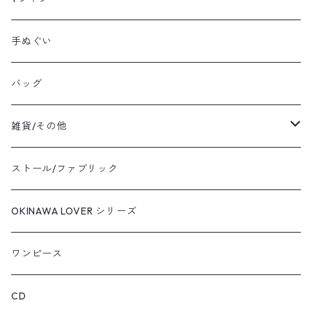
シルクスクリーン：ファブリックボード
手ぬぐい
バッグ
雑貨/その他
エプロン
ストール/ファブリック
バッグ
OKINAWA LOVER シリーズ
キーホルダー
ワンピース
カード・クリアファイル
CD