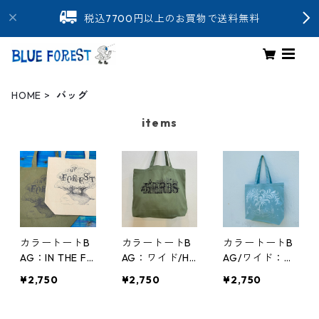
税込7700円以上のお買物で送料無料
HOME
バッグ
items
カラートートB
カラートートB
カラートートB
AG：IN THE FO
AG：ワイド/HE
AG/ワイド：木
REST
RBS
陰の舟
¥2,750
¥2,750
¥2,750