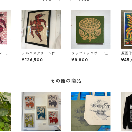
ン・フ
シルクスクリーン作品
ファブリックボード：
原画作品
ド作品
/ 進めわたしの命
長命草がPON!! / １
¥126,500
¥8,800
¥45
命
その他の商品