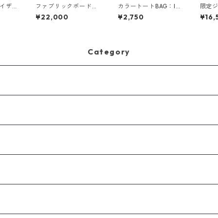
ベイザ
ファブリックボード：
カラートートBAG：IN
限定
エッ
檸檬猫
THE FOREST
カー
¥22,000
¥2,750
¥16,
ンド
Category