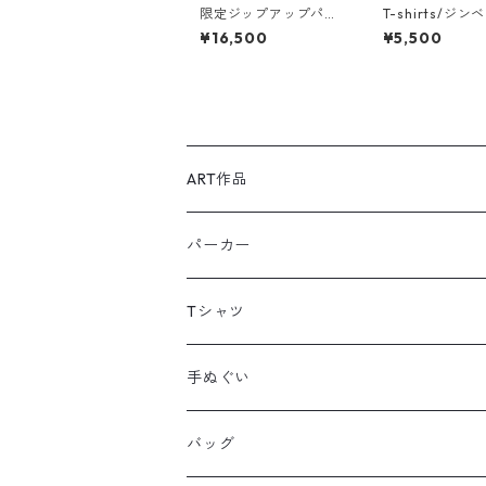
限定ジップアップパー
T-shirts/ジン
カー「檸檬猫」
メ（ビッグシル
¥16,500
¥5,500
ト）
ART作品
原画：ペン,色鉛筆,アクリルガッシュ等
パーカー
シルクスクリーン：額装
Tシャツ
シルクスクリーン：ファブリックボード
手ぬぐい
バッグ