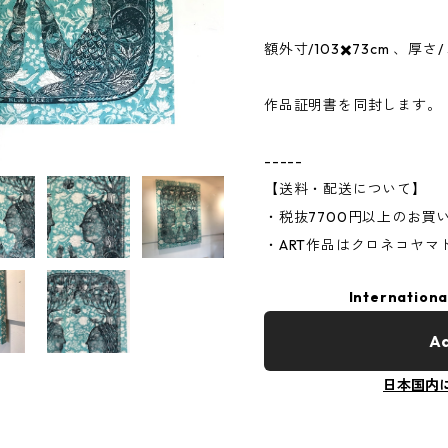
額外寸/103✖️73cm 、厚さ/ 
作品証明書を同封します。
-----
【送料・配送について】
・税抜7700円以上のお買
・ART作品はクロネコヤ
Internationa
Ad
日本国内