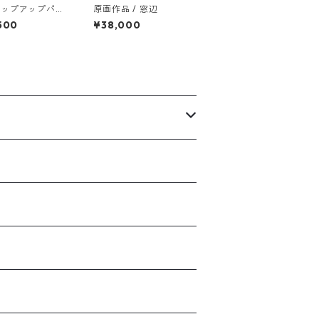
ジップアップパー
原画作品 / 窓辺
「モモタマナキャ
500
¥38,000
ルの灯り」