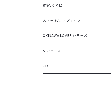
雑貨/その他
エプロン
ストール/ファブリック
バッグ
OKINAWA LOVER シリーズ
キーホルダー
ワンピース
カード・クリアファイル
CD
その他いろいろ