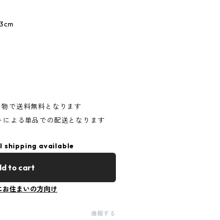
3cm
い物で送料無料となります
マトによる単品での配送となります
l shipping available
d to cart
にお住まいの方向け
通報する