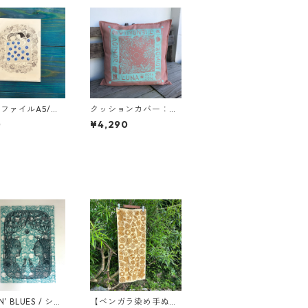
ファイルA5/青
クッションカバー：月
夜のジャングル/ピン
0
¥4,290
ク
N’ BLUES / シル
【ベンガラ染め手ぬぐ