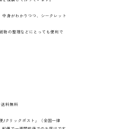
。中身がわかりつつ、シークレット
て紙物の整理などにとっても便利で
で送料無料
郵便/クリックポスト」（全国一律
い。船便で一週間前後でのお届けです