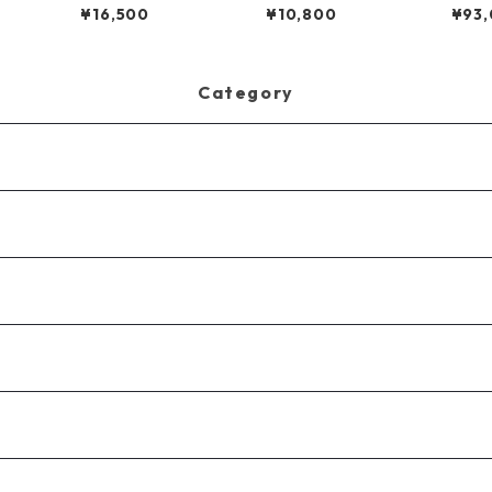
カー「檸檬猫」
ー/レッド/進めわたし
クス
¥16,500
¥10,800
¥93
の命
リッ
Category