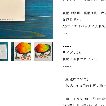
表面は原画、裏面は乳白色
な感じです。
A5サイズはバッグに入れ
す。
-----
サイズ：A5
素材：ポリプロピレン
-----
【配送について】
・税込7700円のお買い物
・ゆっくりでOK...「日本
250円）をお選びくださ