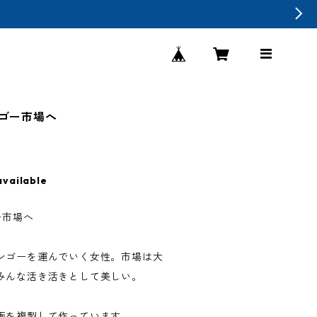
ンゴー市場へ
available
ー市場へ
ンゴーを運んでいく女性。市場は大
みんな活き活きとして美しい。
画を複製して作っています。