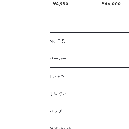
&STAR FRUIT STARS
ムの花摘み人
¥4,950
¥66,000
ART作品
原画：ペン,色鉛筆,アクリルガッシュ等
パーカー
シルクスクリーン：額装
Tシャツ
シルクスクリーン：ファブリックボード
手ぬぐい
バッグ
雑貨/その他