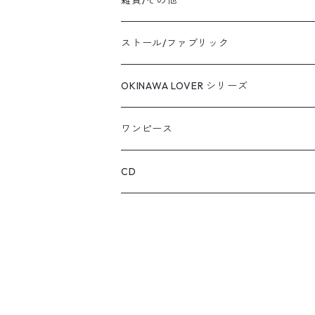
エプロン
ストール/ファブリック
バッグ
OKINAWA LOVER シリーズ
キーホルダー
ワンピース
カード・クリアファイル
CD
その他いろいろ