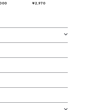
クリーン・ファブ
い／ウコン】COOKIE
,000
¥2,970
クボード作品
S