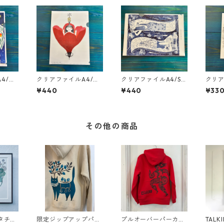
4/ハ
クリアファイルA4/生
クリアファイルA4/SP
クリア
まりたる日おめでとう
ACE TOURS
い夢
¥440
¥440
¥33
その他の商品
スタチウ
限定ジップアップパー
プルオーバーパーカ
TALKI