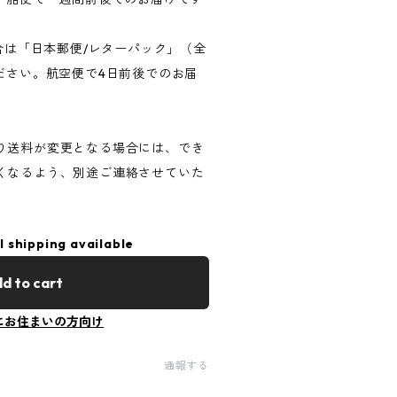
場合は「日本郵便/レターパック」（全
ださい。航空便で4日前後でのお届
り送料が変更となる場合には、でき
くなるよう、別途ご連絡させていた
l shipping available
d to cart
にお住まいの方向け
通報する