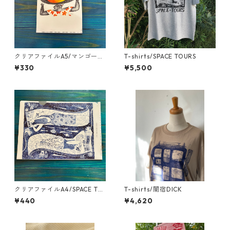
クリアファイルA5/マンゴー市
T-shirts/SPACE TOURS
場へ
¥330
¥5,500
クリアファイルA4/SPACE TO
T-shirts/闇宿DICK
URS
¥440
¥4,620