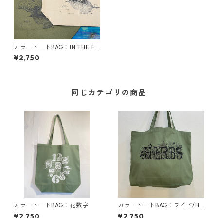
カラートートBAG：IN THE F
OREST
¥2,750
同じカテゴリの商品
カラートートBAG：花数字
カラートートBAG：ワイド/HE
RBS
¥2,750
¥2,750