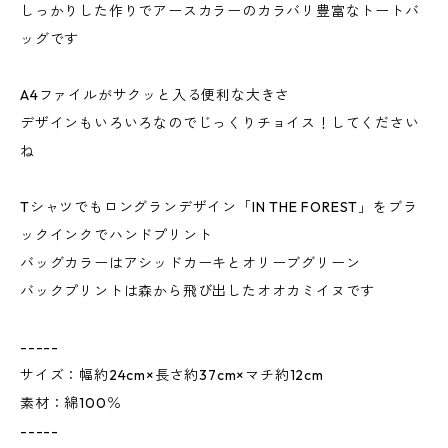
しっかりした作りでアースカラーのカラバリ豊富なトートバ
ッグです
A4ファイルがサクッと入る便利な大きさ
デザインもいろいろなのでじっくりチョイス！してください
ね
Tシャツでもロングランデザイン「IN THE FOREST」をブラ
ックインクでハンドプリント
バッグカラーはアシッドカーキとオリーブグリーン
バックプリントは森から飛び出したオオカミイヌです
-----
サイズ：幅約24cm×長さ約37cm×マチ約12cm
素材：綿100％
-----