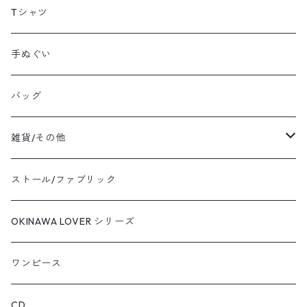
シルクスクリーン：額装
Tシャツ
シルクスクリーン：ファブリックボード
手ぬぐい
バッグ
雑貨/その他
エプロン
ストール/ファブリック
バッグ
OKINAWA LOVER シリーズ
キーホルダー
ワンピース
カード・クリアファイル
CD