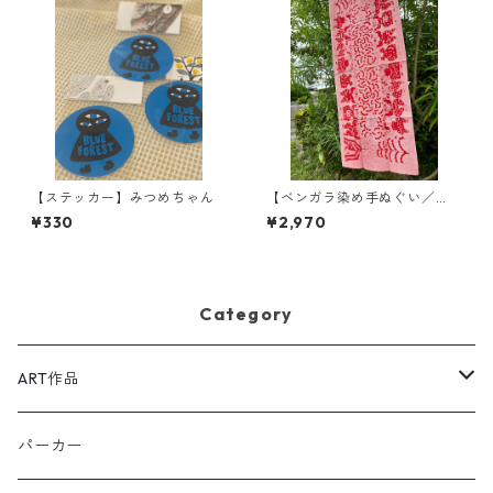
【ステッカー】みつめちゃん
【ベンガラ染め手ぬぐい／
茜】ヌスヒトハギのダンス
¥330
¥2,970
Category
ART作品
原画：ペン,色鉛筆,アクリルガッシュ等
パーカー