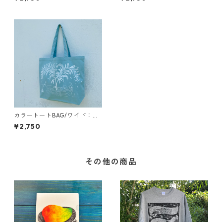
カラートートBAG/ワイド：木
陰の舟
¥2,750
その他の商品