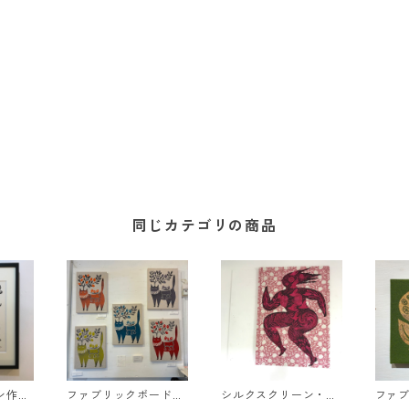
同じカテゴリの商品
ン作品
ファブリックボード：
シルクスクリーン・フ
ファ
ry A:A
檸檬猫
ァブリックボード作品
長命草が