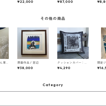
¥22,000
¥87,000
¥8,
/ 進めわたしの命
その他の商品
ぺん草
原画作品 / 窓辺
クッションカバー：月
限定
ット）
夜のジャングル/チャ
カー
¥38,000
¥4,290
¥16,
コールグレー
Category