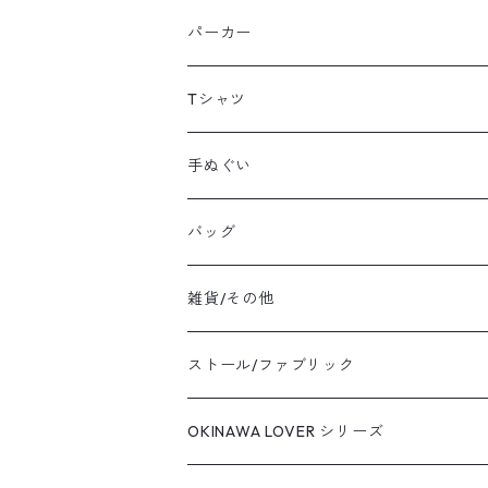
原画：ペン,色鉛筆,アクリルガッシュ等
パーカー
シルクスクリーン：額装
Tシャツ
シルクスクリーン：ファブリックボード
手ぬぐい
バッグ
雑貨/その他
エプロン
ストール/ファブリック
バッグ
OKINAWA LOVER シリーズ