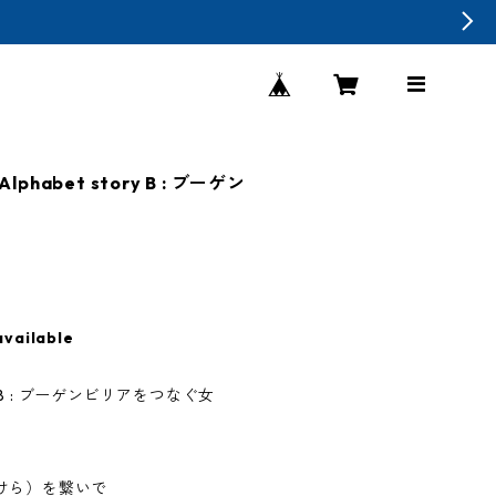
habet story B : ブーゲン
available
tory B : ブーゲンビリアをつなぐ女
けら）を繋いで