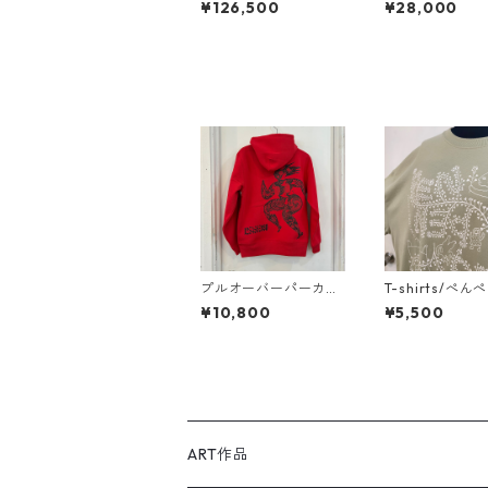
¥126,500
¥28,000
zami
プルオーバーパーカ
T-shirts/ぺん
ー/レッド/進めわたし
（ビッグシルエ
¥10,800
¥5,500
の命
ART作品