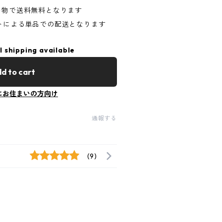
い物で送料無料となります
マトによる単品での配送となります
l shipping available
d to cart
にお住まいの方向け
通報する
(9)